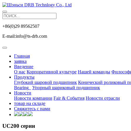
+86(0)29 89562507
E-mail:info@ts-drb.com
Главная
заявка
Введение
О нас
Корпоративной культуре
Нашей команды
Философи
Продукты
Глубокий шаровой подшипник
Конический роликовый 
Bearing_
Упорный шариковый подшипник
Новости
Новости компании
Fair & События
Новости отрасли
товар на складе
Свяжитесь с нами
UC200 серии