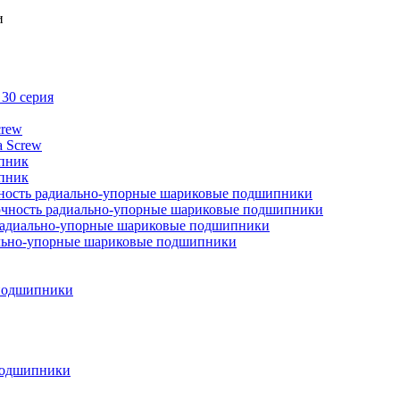
и
30 серия
crew
 Screw
пник
пник
очность радиально-упорные шариковые подшипники
точность радиально-упорные шариковые подшипники
ь радиально-упорные шариковые подшипники
ально-упорные шариковые подшипники
подшипники
подшипники