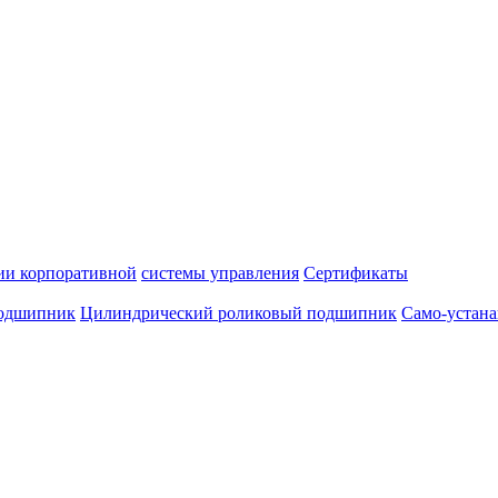
и корпоративной
системы управления
Сертификаты
подшипник
Цилиндрический роликовый подшипник
Само-устан