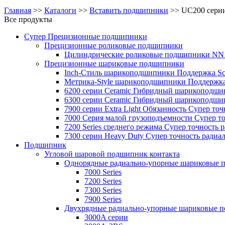
Главная
>>
Каталоги
>>
Вставить подшипники
>>
UC200 сери
Все продукты
Супер Прецизионные подшипники
Прецизионные роликовые подшипники
Цилиндрические роликовые подшипники NN 
Прецизионные шариковые подшипники
Inch-Стиль шарикоподшипники Поддержка S
Метрика-Style шарикоподшипники Поддержка
6200 серии Ceramic Гибридный шарикоподши
6300 серии Ceramic Гибридный шарикоподши
7900 серии Extra Light Обязанность Супер т
7000 Серия малой грузоподъемности Супер 
7200 Series среднего режима Супер точност
7300 серии Heavy Duty Супер точность ради
Подшипник
Угловой шаровой подшипник контакта
Однорядные радиально-упорные шариковые 
7000 Series
7200 Series
7300 Series
7900 Series
Двухрядные радиально-упорные шариковые 
3000A серии