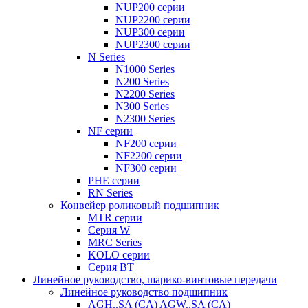
NUP200 серии
NUP2200 серии
NUP300 серии
NUP2300 серии
N Series
N1000 Series
N200 Series
N2200 Series
N300 Series
N2300 Series
NF серии
NF200 серии
NF2200 серии
NF300 серии
РНЕ серии
RN Series
Конвейер роликовый подшипник
MTR серии
Серия W
MRC Series
KOLO серии
Серия BT
Линейное руководство, шарико-винтовые передачи
Линейное руководство подшипник
AGH..SA (CA) AGW..SA (CA)