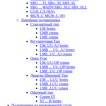
SBG ... FL SBG..SL SBS..SL
SBG ... ФАПЧ SBG..SLL SBS..SLL
LGH..CA (HA),
MGN..C MGW..C (Н)
Линейные подшипники
Стандартный тип
LM Series
LMB серии
LME серии
Регулируемая Тип
LM..UU-AJ Series
LMB ... UU..AJ Series
LME..UU..AJ серии
Open Type
LM..UU-OP серии
LMB ... UU..OP Series
LME..UU..OP серии
Дважды Широкий Тип
LM ... LUU Series
LMB..LUU серии
LME..LUU серии
Обычный тип
Серия ST
ST ... B Series
Подшипники из нержавеющей стали